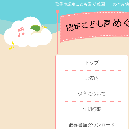
取手市認定こども園,幼稚園｜ めぐみ
トップ
ご案内
保育について
年間行事
必要書類ダウンロード