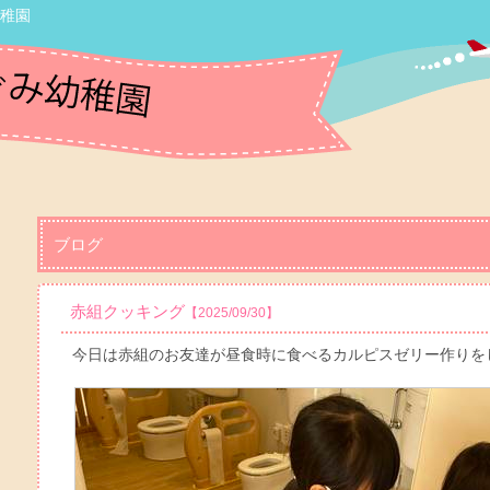
幼稚園
ブログ
赤組クッキング
【2025/09/30】
今日は赤組のお友達が昼食時に食べるカルピスゼリー作りを