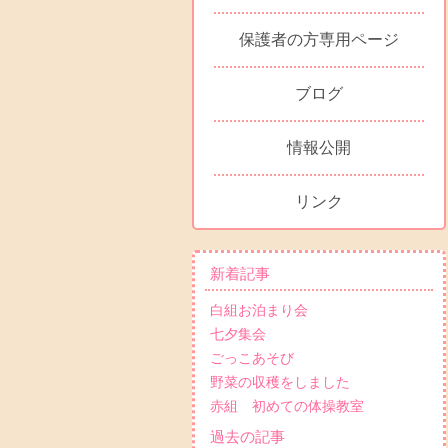
保護者の方専用ページ
ブログ
情報公開
リンク
新着記事
白組お泊まり会
七夕集会
ごっこあそび
野菜の収穫をしました
赤組 初めての体操教室
過去の記事